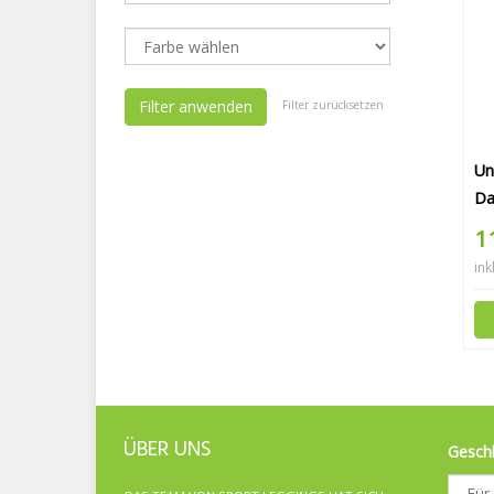
Filter anwenden
Filter zurücksetzen
Un
D
1
ink
ÜBER UNS
Gesch