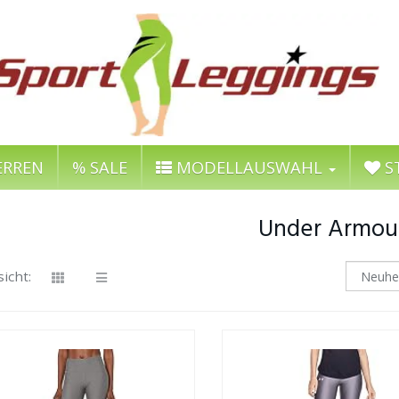
RREN
% SALE
MODELLAUSWAHL
S
Under Armou
icht: