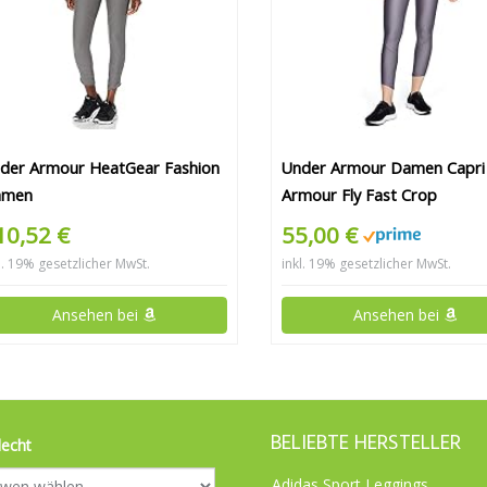
der Armour HeatGear Fashion
Under Armour Damen Capri
amen
Armour Fly Fast Crop
10,52 €
55,00 €
l. 19% gesetzlicher MwSt.
inkl. 19% gesetzlicher MwSt.
Ansehen bei
Ansehen bei
BELIEBTE HERSTELLER
lecht
Adidas Sport Leggings