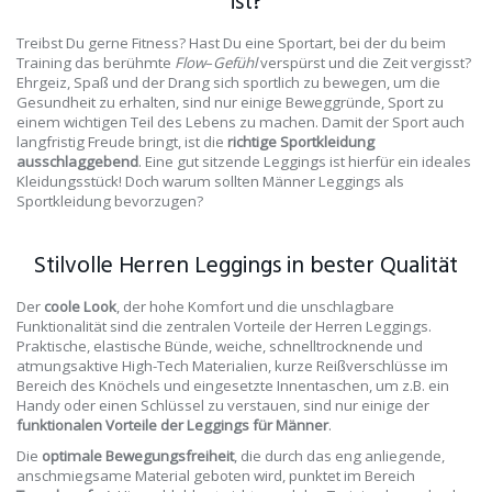
ist?
Treibst Du gerne Fitness? Hast Du eine Sportart, bei der du beim
Training das berühmte
Flow
–
Gefühl
verspürst und die Zeit vergisst?
Ehrgeiz, Spaß und der Drang sich sportlich zu bewegen, um die
Gesundheit zu erhalten, sind nur einige Beweggründe, Sport zu
einem wichtigen Teil des Lebens zu machen. Damit der Sport auch
langfristig Freude bringt, ist die
richtige Sportkleidung
ausschlaggebend
. Eine gut sitzende Leggings ist hierfür ein ideales
Kleidungsstück! Doch warum sollten Männer Leggings als
Sportkleidung bevorzugen?
Stilvolle Herren Leggings in bester Qualität
Der
coole Look
, der hohe Komfort und die unschlagbare
Funktionalität sind die zentralen Vorteile der Herren Leggings.
Praktische, elastische Bünde, weiche, schnelltrocknende und
atmungsaktive High-Tech Materialien, kurze Reißverschlüsse im
Bereich des Knöchels und eingesetzte Innentaschen, um z.B. ein
Handy oder einen Schlüssel zu verstauen, sind nur einige der
funktionalen Vorteile der Leggings für Männer
.
Die
optimale Bewegungsfreiheit
, die durch das eng anliegende,
anschmiegsame Material geboten wird, punktet im Bereich