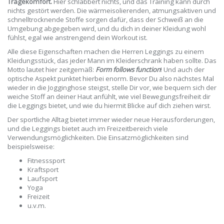
Tragekomfort.
Hier schlabbert nichts, und das Training kann durch
nichts gestört werden. Die wärmeisolierenden, atmungsaktiven und
schnelltrocknende Stoffe sorgen dafür, dass der Schweiß an die
Umgebung abgegeben wird, und du dich in deiner Kleidung wohl
fühlst, egal wie anstrengend dein Workout ist.
Alle diese Eigenschaften machen die Herren Leggings zu einem
Kleidungsstück, das jeder Mann im Kleiderschrank haben sollte. Das
Motto lautet hier zeitgemäß:
Form follows function
! Und auch der
optische Aspekt punktet hierbei enorm. Bevor Du also nächstes Mal
wieder in die Jogginghose steigst, stelle Dir vor, wie bequem sich der
weiche Stoff an deiner Haut anfühlt, wie viel Bewegungsfreiheit dir
die Leggings bietet, und wie du hiermit Blicke auf dich ziehen wirst.
Der sportliche Alltag bietet immer wieder neue Herausforderungen,
und die Leggings bietet auch im Freizeitbereich viele
Verwendungsmöglichkeiten. Die Einsatzmöglichkeiten sind
beispielsweise:
Fitnesssport
Kraftsport
Laufsport
Yoga
Freizeit
u.v.m.