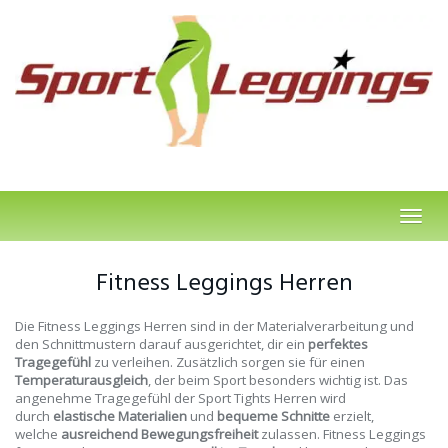
Skip
to
main
content
Toggl
navig
Fitness Leggings Herren
Die Fitness Leggings Herren sind in der Materialverarbeitung und
den Schnittmustern darauf ausgerichtet, dir ein
perfektes
Tragegefühl
zu verleihen. Zusätzlich sorgen sie für einen
Temperaturausgleich
, der beim Sport besonders wichtig ist. Das
angenehme Tragegefühl der Sport Tights Herren wird
durch
elastische Materialien
und
bequeme Schnitte
erzielt,
welche
ausreichend Bewegungsfreiheit
zulassen. Fitness Leggings