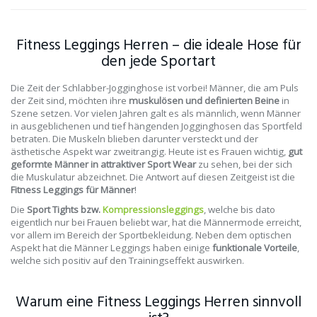
Fitness Leggings Herren – die ideale Hose für
den jede Sportart
Die Zeit der Schlabber-Jogginghose ist vorbei! Männer, die am Puls
der Zeit sind, möchten ihre
muskulösen und definierten Beine
in
Szene setzen. Vor vielen Jahren galt es als männlich, wenn Männer
in ausgeblichenen und tief hängenden Jogginghosen das Sportfeld
betraten. Die Muskeln blieben darunter versteckt und der
ästhetische Aspekt war zweitrangig. Heute ist es Frauen wichtig,
gut
geformte Männer in attraktiver Sport Wear
zu sehen, bei der sich
die Muskulatur abzeichnet. Die Antwort auf diesen Zeitgeist ist die
Fitness Leggings für Männer
!
Die
Sport Tights bzw.
Kompressionsleggings
, welche bis dato
eigentlich nur bei Frauen beliebt war, hat die Männermode erreicht,
vor allem im Bereich der Sportbekleidung. Neben dem optischen
Aspekt hat die Männer Leggings haben einige
funktionale Vorteile
,
welche sich positiv auf den Trainingseffekt auswirken.
Warum eine Fitness Leggings Herren sinnvoll