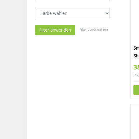
Filter anwenden
Filter zurücksetzen
Sm
Sh
3
ink