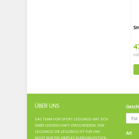
Sm
4
ink
ÜBER UNS
Gesch
DAS TEAM VON SPORT LEGGINGS HAT SICH
EINER LEIDENSCHAFT VERSCHRIEBEN: DEN
LEGGINGS! DIE LEGGINGS IST FÜR UNS
Art
NICHT NUR EIN SIMPLES KLEIDUNGSSTÜCK,