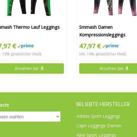
mash Thermo Lauf Leggings
Smmash Damen
Kompressionsleggings
7,97 €
47,97 €
l. 19% gesetzlicher MwSt.
inkl. 19% gesetzlicher MwSt.
Ansehen bei
Ansehen bei
BELIEBTE HERSTELLER
lecht
Adidas Sport Leggings
Capri Leggings Damen
Nike Sport Leggings