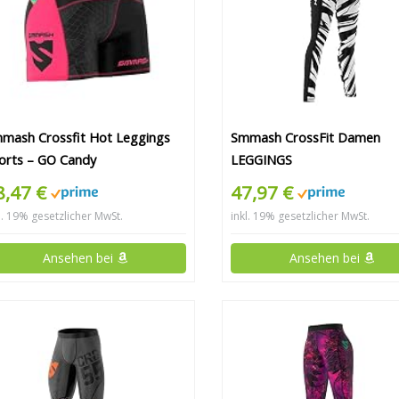
mash Crossfit Hot Leggings
Smmash CrossFit Damen
orts – GO Candy
LEGGINGS
8,47 €
47,97 €
l. 19% gesetzlicher MwSt.
inkl. 19% gesetzlicher MwSt.
Ansehen bei
Ansehen bei