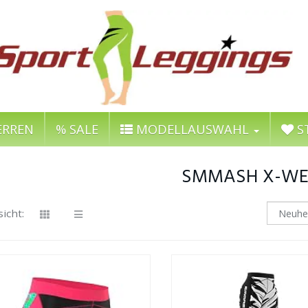
RREN
% SALE
MODELLAUSWAHL
S
SMMASH X-W
icht: