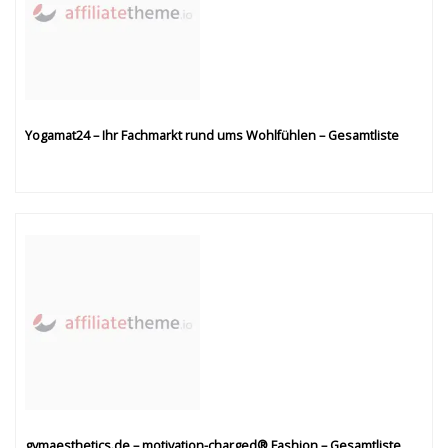
Yogamat24 – Ihr Fachmarkt rund ums Wohlfühlen – Gesamtliste
gymaesthetics.de – motivation-charged® Fashion – Gesamtliste