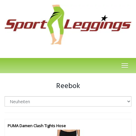
Skip
to
main
content
Toggl
navig
Reebok
PUMA Damen Clash Tights Hose