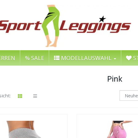
RREN
% SALE
MODELLAUSWAHL
S
Pink
icht: