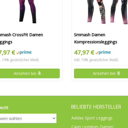
mash CrossFit Damen
Smmash Damen
ggings
Kompressionsleggings
7,97 €
47,97 €
l. 19% gesetzlicher MwSt.
inkl. 19% gesetzlicher MwSt.
Ansehen bei
Ansehen bei
BELIEBTE HERSTELLER
lecht
Adidas Sport Leggings
Capri Leggings Damen