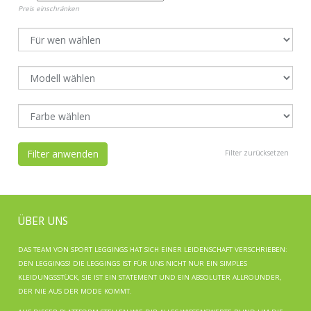
Preis einschränken
Filter anwenden
Filter zurücksetzen
ÜBER UNS
DAS TEAM VON SPORT LEGGINGS HAT SICH EINER LEIDENSCHAFT VERSCHRIEBEN:
DEN LEGGINGS! DIE LEGGINGS IST FÜR UNS NICHT NUR EIN SIMPLES
KLEIDUNGSSTÜCK, SIE IST EIN STATEMENT UND EIN ABSOLUTER ALLROUNDER,
DER NIE AUS DER MODE KOMMT.