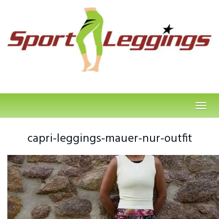
Skip
to
main
content
Toggl
navig
capri-leggings-mauer-nur-outfit