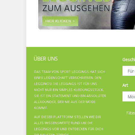
ÜBER UNS
Gesch
DAS TEAM VON SPORT LEGGINGS HAT SICH
EINER LEIDENSCHAFT VERSCHRIEBEN: DEN
LEGGINGS! DIE LEGGINGS IST FÜR UNS
Art
NICHT NUR EIN SIMPLES KLEIDUNGSSTÜCK,
SIE IST EIN STATEMENT UND EIN ABSOLUTER
ALLROUNDER, DER NIE AUS DER MODE
KOMMT.
Filte
AUF DIESER PLATTFORM STELLEN WIE DIR
ALLES WISSENSWERTE RUND UM DIE
LEGGINGS VOR UND ENTDECKEN FÜR DICH
DIE NEUSTEN TRENDS.