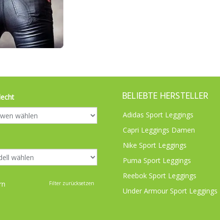
BELIEBTE HERSTELLER
lecht
Adidas Sport Leggings
Capri Leggings Damen
Nike Sport Leggings
Puma Sport Leggings
Reebok Sport Leggings
rn
Filter zurücksetzen
Under Armour Sport Leggings