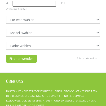
4
111
Preis einschränken
Filter anwenden
Filter zurücksetzen
ÜBER UNS
DAS TEAM VON SPORT LEGGINGS HAT SICH EINER LEIDENSCHAFT VERSCHRIEBEN:
DEN LEGGINGS! DIE LEGGINGS IST FÜR UNS NICHT NUR EIN SIMPLES
KLEIDUNGSSTÜCK, SIE IST EIN STATEMENT UND EIN ABSOLUTER ALLROUNDER,
DER NIE AUS DER MODE KOMMT.