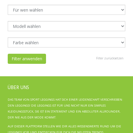
Filter anwenden
Filter zurücksetzen
ÜBER UNS
DAS TEAM VON SPORT LEGGINGS HAT SICH EINER LEIDENSCHAFT VERSCHRIEBEN:
DEN LEGGINGS! DIE LEGGINGS IST FÜR UNS NICHT NUR EIN SIMPLES
KLEIDUNGSSTÜCK, SIE IST EIN STATEMENT UND EIN ABSOLUTER ALLROUNDER,
DER NIE AUS DER MODE KOMMT.
AUF DIESER PLATTFORM STELLEN WIE DIR ALLES WISSENSWERTE RUND UM DIE
LEGGINGS VOR UND ENTDECKEN FÜR DICH DIE NEUSTEN TRENDS.