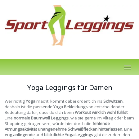
Skip
to
main
content
Toggl
navig
Yoga Leggings für Damen
Wer richtig
Yoga
macht, kommt dabei ordentlich ins
Schwitzen
,
deshalb ist die
passende Yoga Bekleidung
von entscheidender
Bedeutung dafür, dass du dich beim
Workout wirklich wohl fühlst
.
Eine
normale Baumwoll Leggings
, wie sie gerne im Alltag oder beim
Shopping getragen wird, würde hier durch die
fehlende
Atmungsaktivität unangenehme Schweißflecken hinterlassen
. Eine
eng anliegende
und
blickdichte Yoga Leggings
gibt dir zudem den