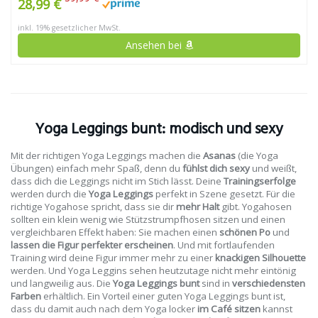
28,99 €
inkl. 19% gesetzlicher MwSt.
Ansehen bei
Yoga Leggings bunt: modisch und sexy
Mit der richtigen Yoga Leggings machen die
Asanas
(die Yoga
Übungen) einfach mehr Spaß, denn du
fühlst dich sexy
und weißt,
dass dich die Leggings nicht im Stich lässt. Deine
Trainingserfolge
werden durch die
Yoga Leggings
perfekt in Szene gesetzt. Für die
richtige Yogahose spricht, dass sie dir
mehr Halt
gibt. Yogahosen
sollten ein klein wenig wie Stützstrumpfhosen sitzen und einen
vergleichbaren Effekt haben: Sie machen einen
schönen Po
und
lassen die Figur perfekter erscheinen
. Und mit fortlaufenden
Training wird deine Figur immer mehr zu einer
knackigen Silhouette
werden. Und Yoga Leggins sehen heutzutage nicht mehr eintönig
und langweilig aus. Die
Yoga Leggings bunt
sind in
verschiedensten
Farben
erhältlich. Ein Vorteil einer guten Yoga Leggings bunt ist,
dass du damit auch nach dem Yoga locker
im Café sitzen
kannst