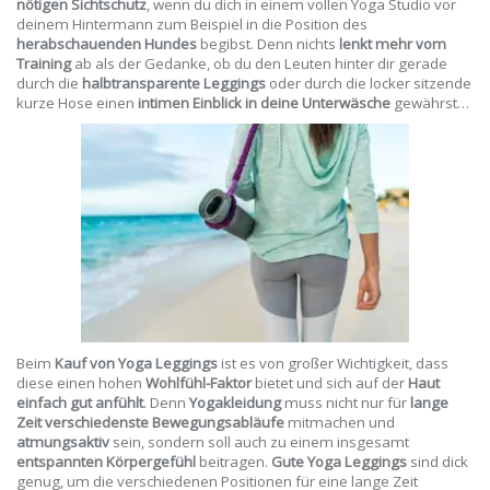
nötigen Sichtschutz
, wenn du dich in einem vollen Yoga Studio vor
deinem Hintermann zum Beispiel in die Position des
herabschauenden Hundes
begibst. Denn nichts
lenkt mehr vom
Training
ab als der Gedanke, ob du den Leuten hinter dir gerade
durch die
halbtransparente Leggings
oder durch die locker sitzende
kurze Hose einen
intimen Einblick in deine Unterwäsche
gewährst…
Beim
Kauf von Yoga Leggings
ist es von großer Wichtigkeit, dass
diese einen hohen
Wohlfühl-Faktor
bietet und sich auf der
Haut
einfach gut anfühlt
. Denn
Yogakleidung
muss nicht nur für
lange
Zeit verschiedenste Bewegungsabläufe
mitmachen und
atmungsaktiv
sein, sondern soll auch zu einem insgesamt
entspannten Körpergefühl
beitragen.
Gute Yoga Leggings
sind dick
genug, um die verschiedenen Positionen für eine lange Zeit