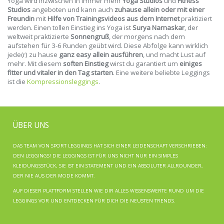
Yoga wird inzwischen in immer mehr
Yoga Studios
und
Fitness
Studios
angeboten und kann auch
zuhause allein oder mit einer
Freundin
mit
Hilfe von Trainingsvideos aus dem Internet
praktiziert
werden. Einen tollen Einstieg ins Yoga ist
Surya Namaskar
, der
weltweit praktizierte
Sonnengruß
, der morgens nach dem
aufstehen für 3-6 Runden geübt wird. Diese Abfolge kann wirklich
jede(r) zu hause
ganz easy allein ausführen
, und macht Lust auf
mehr. Mit diesem
soften Einstieg
wirst du garantiert um
einiges
fitter und vitaler in den Tag starten
. Eine weitere beliebte Leggings
ist die
Kompressionsleggings
.
ÜBER UNS
DAS TEAM VON SPORT LEGGINGS HAT SICH EINER LEIDENSCHAFT VERSCHRIEBEN:
DEN LEGGINGS! DIE LEGGINGS IST FÜR UNS NICHT NUR EIN SIMPLES
KLEIDUNGSSTÜCK, SIE IST EIN STATEMENT UND EIN ABSOLUTER ALLROUNDER,
DER NIE AUS DER MODE KOMMT.
AUF DIESER PLATTFORM STELLEN WIE DIR ALLES WISSENSWERTE RUND UM DIE
LEGGINGS VOR UND ENTDECKEN FÜR DICH DIE NEUSTEN TRENDS.