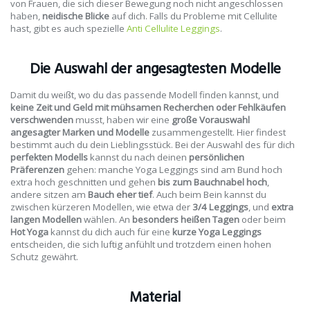
von Frauen, die sich dieser Bewegung noch nicht angeschlossen
haben,
neidische Blicke
auf dich. Falls du Probleme mit Cellulite
hast, gibt es auch spezielle
Anti Cellulite Leggings
.
Die Auswahl der angesagtesten Modelle
Damit du weißt, wo du das passende Modell finden kannst, und
keine Zeit und Geld mit mühsamen Recherchen oder Fehlkäufen
verschwenden
musst, haben wir eine
große Vorauswahl
angesagter Marken und Modelle
zusammengestellt. Hier findest
bestimmt auch du dein Lieblingsstück. Bei der Auswahl des für dich
perfekten Modells
kannst du nach deinen
persönlichen
Präferenzen
gehen: manche Yoga Leggings sind am Bund hoch
extra hoch geschnitten und gehen
bis zum Bauchnabel hoch
,
andere sitzen am
Bauch eher tief
. Auch beim Bein kannst du
zwischen kürzeren Modellen, wie etwa der
3/4 Leggings
, und
extra
langen Modellen
wählen. An
besonders heißen Tagen
oder beim
Hot Yoga
kannst du dich auch für eine
kurze Yoga Leggings
entscheiden, die sich luftig anfühlt und trotzdem einen hohen
Schutz gewährt.
Material