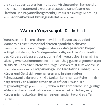
Die Yoga Leggings werden meist aus
Mischgeweben
hergestellt,
das heißt der
Baumwolle werden elastische Kunstfasern wie
Elasthan und Polyamid beigemischt
, um für die richtige Mischung
aus
Dehnbarkeit und Atmungsaktivität
zu sorgen.
Warum Yoga so gut für dich ist
Yoga
ist in den letzten Jahren sowohl bei
Frauen als auch bei
Männern
zu einer
immer beliebteren sportlichen Aktivität
geworden. Das tolle am
Yoga
ist, dass es
den gesamten Körper
kräftigt und dehnt
,
das Bindegewebe festigt
und die
Koordination
des Körpers verbessert
. Daneben hilft dir Yoga dabei,
innerlich ins
Gleichgewicht zu kommen
und dich so
richtig gut im eigenen Körper
zu fühlen
. Nach einer intensiven Yoga Session folgt zum Abschluss
normalerweise eine
Entspannungs- und Meditations Einheit
, bei der
Körper und Geist
sich
regenerieren und in einen tiefen
Ruhezustand gelangen
. Die
Gedanken kommen zur Ruhe
und der
Körper wird von Glückshormonen überflutet
. Frauen, die
regelmäßig Yoga
praktizieren,
stärken ihre körperliche und geistige
Widerstandskraft
und bekommen daneben einen
tollen, sexy
Körper mit muskulösen Beinen, einem runden Po und straffen
Armen
.